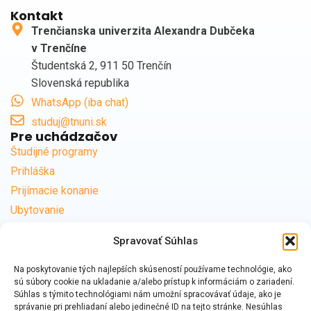
Kontakt
Trenčianska univerzita Alexandra Dubčeka
v Trenčíne
Študentská 2, 911 50 Trenčín
Slovenská republika
WhatsApp (iba chat)
studuj@tnuni.sk
Pre uchádzačov
Študijné programy
Prihláška
Prijímacie konanie
Ubytovanie
Časté otázky
Spravovať Súhlas
Užitočné odkazy
Centrum podpory
Na poskytovanie tých najlepších skúseností používame technológie, ako
Kontakty na študijné oddelenia
sú súbory cookie na ukladanie a/alebo prístup k informáciám o zariadení.
Súhlas s týmito technológiami nám umožní spracovávať údaje, ako je
Školné a poplatky
správanie pri prehliadaní alebo jedinečné ID na tejto stránke. Nesúhlas