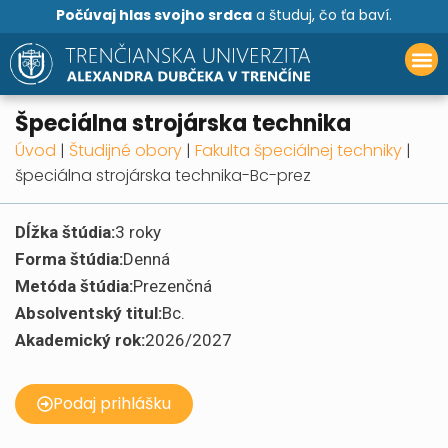
Počúvaj hlas svojho srdca
a študuj, čo ťa baví.
špeciálna strojárska technika
Úvod
|
Študijné obory
|
Fakulta špeciálnej techniky
|
špeciálna strojárska technika-Bc-prez
Dĺžka štúdia:
3 roky
Forma štúdia:
Denná
Metóda štúdia:
Prezenčná
Absolventský titul:
Bc.
Akademický rok:
2026/2027
Podaj prihlášku