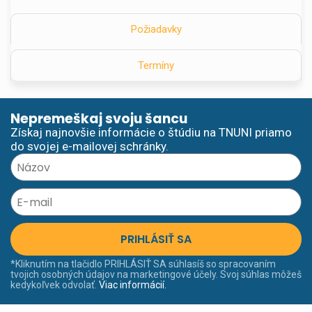
Požiadavky
Termíny
Nepremeškaj svoju šancu
Získaj najnovšie informácie o štúdiu na TNUNI priamo
do svojej e-mailovej schránky.
PRIHLÁSIŤ SA
*Kliknutím na tlačidlo PRIHLÁSIŤ SA súhlasíš so spracovaním
tvojich osobných údajov na marketingové účely. Svoj súhlas môžeš
kedykoľvek odvolať.
Viac informácií.