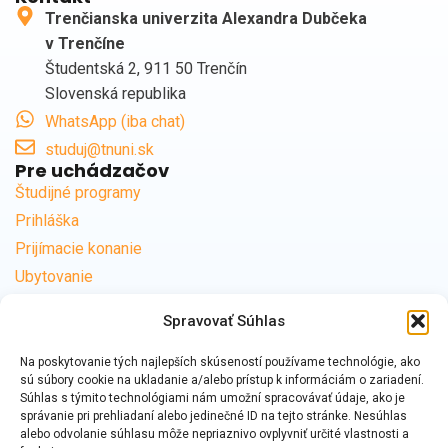
Trenčianska univerzita Alexandra Dubčeka
v Trenčíne
Študentská 2, 911 50 Trenčín
Slovenská republika
WhatsApp (iba chat)
studuj@tnuni.sk
Pre uchádzačov
Študijné programy
Prihláška
Prijímacie konanie
Ubytovanie
Časté otázky
Spravovať Súhlas
Užitočné odkazy
Centrum podpory
Na poskytovanie tých najlepších skúseností používame technológie, ako
Kontakty na študijné oddelenia
sú súbory cookie na ukladanie a/alebo prístup k informáciám o zariadení.
Súhlas s týmito technológiami nám umožní spracovávať údaje, ako je
Školné a poplatky
správanie pri prehliadaní alebo jedinečné ID na tejto stránke. Nesúhlas
Univerzitná knižnica
alebo odvolanie súhlasu môže nepriaznivo ovplyvniť určité vlastnosti a