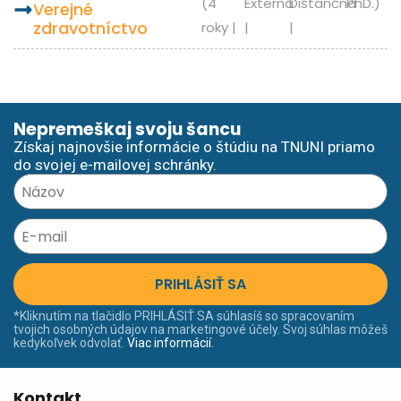
(4
Externá
Dištančná
PhD.)
verejné
zdravotníctvo
roky |
|
|
Nepremeškaj svoju šancu
Získaj najnovšie informácie o štúdiu na TNUNI priamo
do svojej e-mailovej schránky.
PRIHLÁSIŤ SA
*Kliknutím na tlačidlo PRIHLÁSIŤ SA súhlasíš so spracovaním
tvojich osobných údajov na marketingové účely. Svoj súhlas môžeš
kedykoľvek odvolať.
Viac informácií.
Kontakt