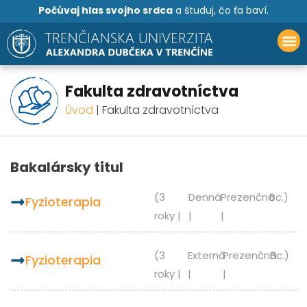
Počúvaj hlas svojho srdca
a študuj, čo ťa baví.
Fakulta zdravotníctva
Úvod
|
Fakulta zdravotníctva
Bakalársky titul
(3
Denná
Prezenčná
Bc.)
fyzioterapia
roky |
|
|
(3
Externá
Prezenčná
Bc.)
fyzioterapia
roky |
|
|