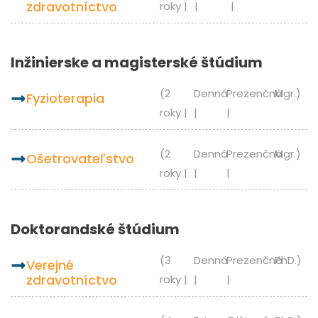
zdravotníctvo
roky |
|
|
Inžinierske a magisterské štúdium
(2
Denná
Prezenčná
Mgr.)
fyzioterapia
roky |
|
|
(2
Denná
Prezenčná
Mgr.)
ošetrovateľstvo
roky |
|
|
Doktorandské štúdium
(3
Denná
Prezenčná
PhD.)
verejné
zdravotníctvo
roky |
|
|