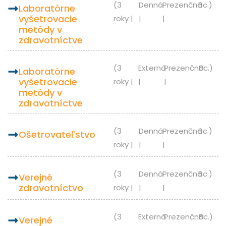
(3
Denná
Prezenčná
Bc.)
laboratórne
vyšetrovacie
roky |
|
|
metódy v
zdravotníctve
(3
Externá
Prezenčná
Bc.)
laboratórne
vyšetrovacie
roky |
|
|
metódy v
zdravotníctve
(3
Denná
Prezenčná
Bc.)
ošetrovateľstvo
roky |
|
|
(3
Denná
Prezenčná
Bc.)
verejné
zdravotníctvo
roky |
|
|
(3
Externá
Prezenčná
Bc.)
verejné