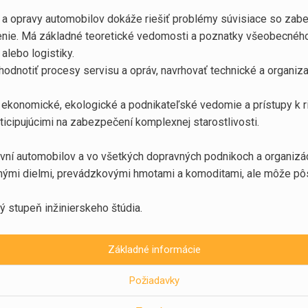
is a opravy automobilov dokáže riešiť problémy súvisiace so 
enie. Má základné teoretické vedomosti a poznatky všeobecného 
alebo logistiky.
dnotiť procesy servisu a opráv, navrhovať technické a organiza
, ekonomické, ekologické a podnikateľské vedomie a prístupy k r
icipujúcimi na zabezpečení komplexnej starostlivosti.
vní automobilov a vo všetkých dopravných podnikoch a organizáci
dnými dielmi, prevádzkovými hmotami a komoditami, ale môže pôso
stupeň inžinierskeho štúdia.
Základné informácie
Požiadavky