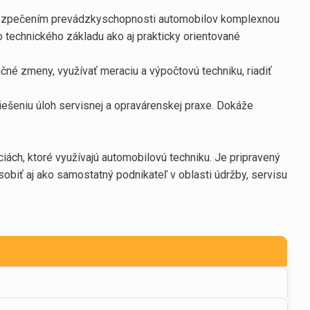
zabezpečením prevádzkyschopnosti automobilov komplexnou
technického základu ako aj prakticky orientované
čné zmeny, využívať meraciu a výpočtovú techniku, riadiť
iešeniu úloh servisnej a opravárenskej praxe. Dokáže
ách, ktoré využívajú automobilovú techniku. Je pripravený
biť aj ako samostatný podnikateľ v oblasti údržby, servisu