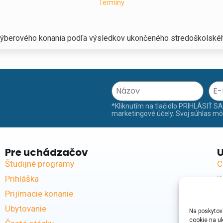
Termíny
 výberového konania podľa výsledkov ukončeného stredoškolského
*Kliknutím na tlačidlo PRIHLÁSIŤ S
marketingové účely. Svoj súhlas m
Pre uchádzačov
U
Študijné programy
C
Prihláška
K
Prijímacie konanie
Š
Ubytovanie
U
Na poskytov
cookie na uk