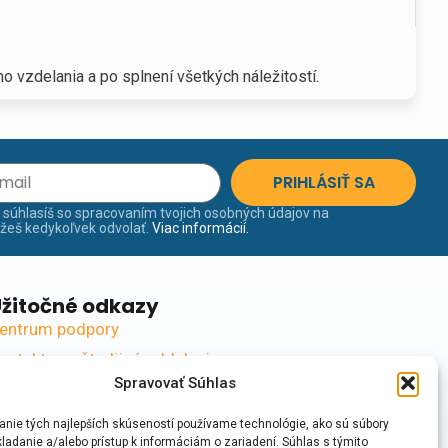
 vzdelania a po splnení všetkých náležitostí.
PRIHLÁSIŤ SA
A súhlasíš so spracovaním tvojich osobných údajov na
ôžeš kedykoľvek odvolať.
Viac informácií.
žitočné odkazy
entrum podpory
ontakty na študijné oddelenia
Spravovať Súhlas
kolné a poplatky
niverzitná knižnica
anie tých najlepších skúseností používame technológie, ako sú súbory
ladanie a/alebo prístup k informáciám o zariadení. Súhlas s týmito