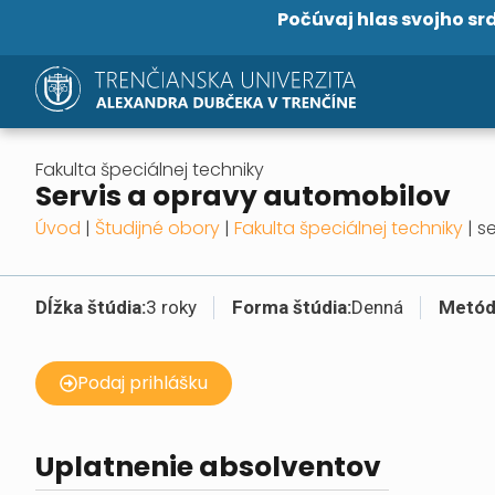
Počúvaj hlas svojho sr
Fakulta špeciálnej techniky
servis a opravy automobilov
Úvod
|
Študijné obory
|
Fakulta špeciálnej techniky
|
s
Dĺžka štúdia:
3 roky
Forma štúdia:
Denná
Metóda
Podaj prihlášku
Uplatnenie absolventov