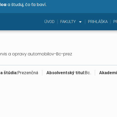
dca
a študuj, čo ťa baví.
ÚVOD
FAKULTY
PRIHLÁŠKA
P
ervis a opravy automobilov-Bc-prez
 štúdia:
Prezenčná
Absolventský titul:
Bc.
Akademi