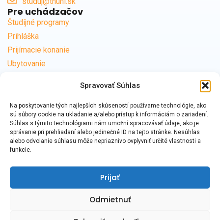
studuj@tnuni.sk
Pre uchádzačov
Študijné programy
Prihláška
Prijímacie konanie
Ubytovanie
Časté otázky
Spravovať Súhlas
Užitočné odkazy
Centrum podpory
Na poskytovanie tých najlepších skúseností používame technológie, ako
Kontakty na študijné oddelenia
sú súbory cookie na ukladanie a/alebo prístup k informáciám o zariadení.
Súhlas s týmito technológiami nám umožní spracovávať údaje, ako je
Školné a poplatky
správanie pri prehliadaní alebo jedinečné ID na tejto stránke. Nesúhlas
Univerzitná knižnica
alebo odvolanie súhlasu môže nepriaznivo ovplyvniť určité vlastnosti a
funkcie.
FabLab
eMobilita
Prijať
Trenčiansky región
Odmietnuť
© 2026
#TNUNI
– Trenčianska univerzita Alexandra Dubčeka v