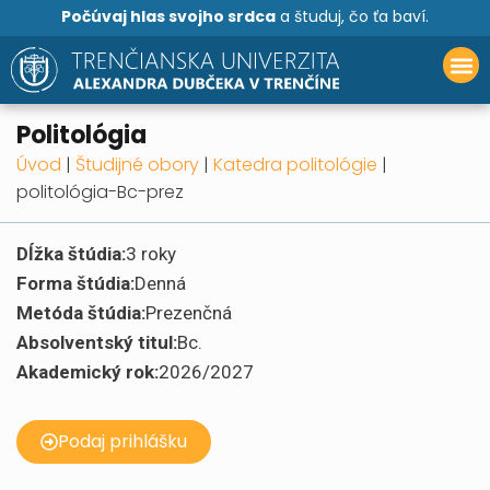
Počúvaj hlas svojho srdca
a študuj, čo ťa baví.
politológia
Úvod
|
Študijné obory
|
Katedra politológie
|
politológia-Bc-prez
Dĺžka štúdia:
3 roky
Forma štúdia:
Denná
Metóda štúdia:
Prezenčná
Absolventský titul:
Bc.
Akademický rok:
2026/2027
Podaj prihlášku