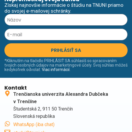
Získaj najnovšie informácie o štúdiu na TNUNI priamo
do svojej e-mailovej schránky.
PRIHLÁSIŤ SA
*Kliknutím na tlačidlo PRIHLÁSIŤ SA súhlasíš so spracovaním
tvojich osobných údajov na marketingové účely. Svoj súhlas môžeš
kedykoľvek odvolať.
Viac informácií.
Kontakt
Trenčianska univerzita Alexandra Dubčeka
v Trenčíne
Študentská 2, 911 50 Trenčín
Slovenská republika
WhatsApp (iba chat)