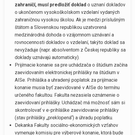
zahraničí, musí predložiť doklad
o uznaní dokladov
o ukončenom vysokoškolskom vzdelaní vydaných
zahraničnou vysokou školou. Ak je medzi príslušným
štátom a Slovenskou republikou uzatvorená
medzinárodná dohoda o vzájomnom uznávaní a
rovnocennosti dokladov o vzdelaní, takýto doklad sa
nevyžaduje (napr. absolventom z Českej republiky sa
doklady uznávajú automaticky).
Prijímacie konanie sa pre uchádzača o štúdium začína
zaevidovaním elektronickej prihlášky na štúdium v
AISe. Prihláška a uhradený poplatok za prijímacie
konanie musia byť zaevidované v AISe do termínu
určeného fakultou. Fakulta nezasiela oznámenie o
zaevidovaní prihlášky. Uchádzač má možnosť sám si
skontrolovať v e-prihláške zaevidovanie prihlášky
(stav prihlášky „preklopená“) a úhradu poplatku.
Dekanka Fakulty sociálno-ekonomických vzťahov
vymenuje komisiu pre výberové konanie, ktorá bude