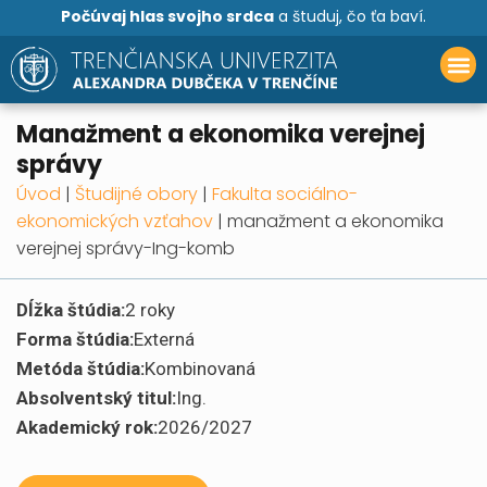
Počúvaj hlas svojho srdca
a študuj, čo ťa baví.
manažment a ekonomika verejnej
správy
Úvod
|
Študijné obory
|
Fakulta sociálno-
ekonomických vzťahov
|
manažment a ekonomika
verejnej správy-Ing-komb
Dĺžka štúdia:
2 roky
Forma štúdia:
Externá
Metóda štúdia:
Kombinovaná
Absolventský titul:
Ing.
Akademický rok:
2026/2027