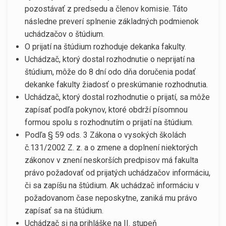
pozostávať z predsedu a členov komisie. Táto
následne preverí splnenie základných podmienok
uchádzačov o štúdium.
O prijatí na štúdium rozhoduje dekanka fakulty.
Uchádzač, ktorý dostal rozhodnutie o neprijatí na
štúdium, môže do 8 dní odo dňa doručenia podať
dekanke fakulty žiadosť o preskúmanie rozhodnutia.
Uchádzač, ktorý dostal rozhodnutie o prijatí, sa môže
zapísať podľa pokynov, ktoré obdrží písomnou
formou spolu s rozhodnutím o prijatí na štúdium.
Podľa § 59 ods. 3 Zákona o vysokých školách
č.131/2002 Z. z. a o zmene a doplnení niektorých
zákonov v znení neskorších predpisov má fakulta
právo požadovať od prijatých uchádzačov informáciu,
či sa zapíšu na štúdium. Ak uchádzač informáciu v
požadovanom čase neposkytne, zaniká mu právo
zapísať sa na štúdium.
Uchádzač si na prihláške na II. stupeň