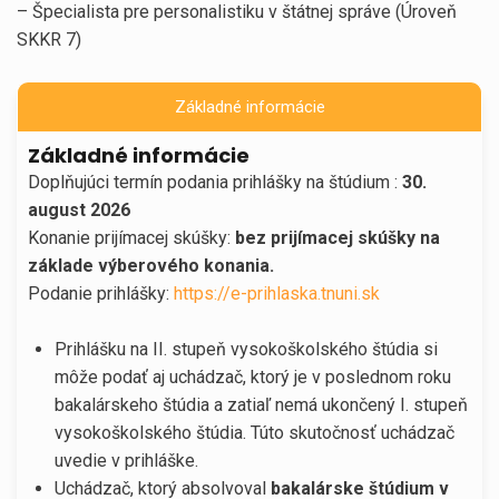
– Špecialista pre personalistiku v štátnej správe (Úroveň
SKKR 7)
Základné informácie
Základné informácie
Doplňujúci termín podania prihlášky na štúdium :
30.
august 2026
Konanie prijímacej skúšky:
bez prijímacej skúšky na
základe výberového konania.
Podanie prihlášky:
https://e-prihlaska.tnuni.sk
Prihlášku na II. stupeň vysokoškolského štúdia si
môže podať aj uchádzač, ktorý je v poslednom roku
bakalárskeho štúdia a zatiaľ nemá ukončený I. stupeň
vysokoškolského štúdia. Túto skutočnosť uchádzač
uvedie v prihláške.
Uchádzač, ktorý absolvoval
bakalárske štúdium v