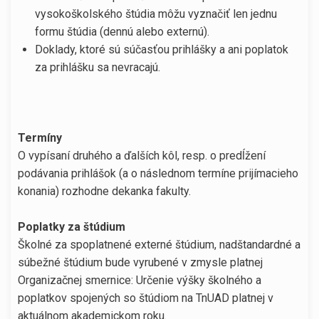
vysokoškolského štúdia môžu vyznačiť len jednu
formu štúdia (dennú alebo externú).
Doklady, ktoré sú súčasťou prihlášky a ani poplatok
za prihlášku sa nevracajú.
Termíny
O vypísaní druhého a ďalších kôl, resp. o predĺžení
podávania prihlášok (a o následnom termíne prijímacieho
konania) rozhodne dekanka fakulty.
Poplatky za štúdium
Školné za spoplatnené externé štúdium, nadštandardné a
súbežné štúdium bude vyrubené v zmysle platnej
Organizačnej smernice: Určenie výšky školného a
poplatkov spojených so štúdiom na TnUAD platnej v
aktuálnom akademickom roku.